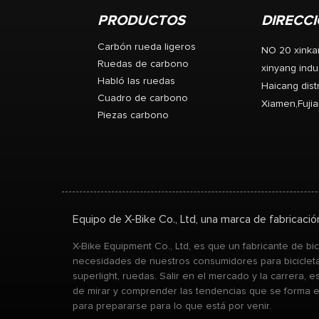
y carrete
PRODUCTOS
DIRECC
requisitos
la ga
Carbón rueda ligeros
NO 20 xinka
Ruedas de carbono
xinyang indus
Habló las ruedas
Haicang distr
Cuadro de carbono
Xiamen,Fujia
Piezas carbono
Equipo de X-Bike Co., Ltd, una marca de fabricaci
X-Bike Equipment Co., Ltd, es que un fabricante de b
necesidades de nuestros consumidores para bicicleta
superlight, ruedas. Salir en el mercado y la carrera,
de mirar y comprender las tendencias que se forma 
para prepararse para lo que está por venir.