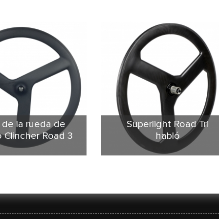
 de la rueda de
Superlight Road Tri
 Clincher Road 3
habló
ta carretera 3 habló
3 tubular ruedas de radios es
o rueda es nuestro
sólido con espuma de PMI.
o caliente. 50 mm de
Estructura especial hacerlo más
dad y 23mm de ancho.
ligero y más rígido. Aerodinámic
y tubular versión rueda
superior dejó tubular habló las
ilizarse para moto pista
ruedas con gran capacidad de