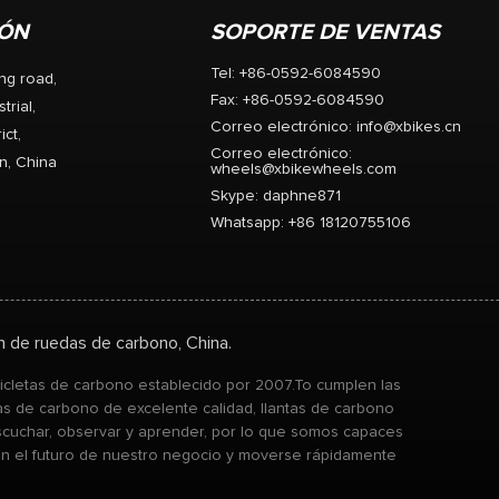
ra. Eje modificado para
aceleración. 1. la tolerancia < 0,
IÓN
SOPORTE DE VENTAS
 particulares. tiempo de
mm 2. perfecta inercia 3. gran
rantía de 12 meses.
capacidad de aceleración 4. el
Tel: +86-0592-6084590
ng road,
peso ligero 5. alta TG de fibra d
Fax: +86-0592-6084590
carbono 6. PMI espuma
trial,
Correo electrónico:
info@xbikes.cn
estructura sólida 7. 18 meses
ict,
garantía
Correo electrónico:
n, China
wheels@xbikewheels.com
Skype:
daphne871
Whatsapp: +86 18120755106
ón de ruedas de carbono, China.
icicletas de carbono establecido por 2007.To cumplen las
s de carbono de excelente calidad, llantas de carbono
 escuchar, observar y aprender, por lo que somos capaces
en el futuro de nuestro negocio y moverse rápidamente