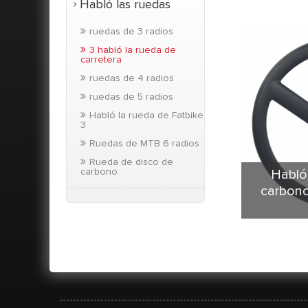
Habló las ruedas
ruedas de 3 radios
3 habló la rueda de
carretera
ruedas de 4 radios
ruedas de 5 radios
Habló la rueda de Fatbike
3
Ruedas de MTB 6 radios
Rueda de disco de
carbono
Habló
carbono
Cubier
carbon
product
profundi
Cubierta 
podrían ut