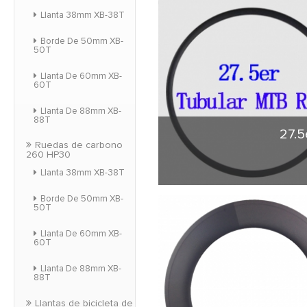
ma
Llanta 38mm XB-38T
Borde De 50mm XB-
50T
Llanta De 60mm XB-
60T
Llanta De 88mm XB-
88T
27.5
Ruedas de carbono
260 HP30
Llanta 38mm XB-38T
27.5er Tubular MTB c
Borde De 50mm XB-
50T
Llanta De 60mm XB-
60T
Llanta De 88mm XB-
88T
Llantas de bicicleta de