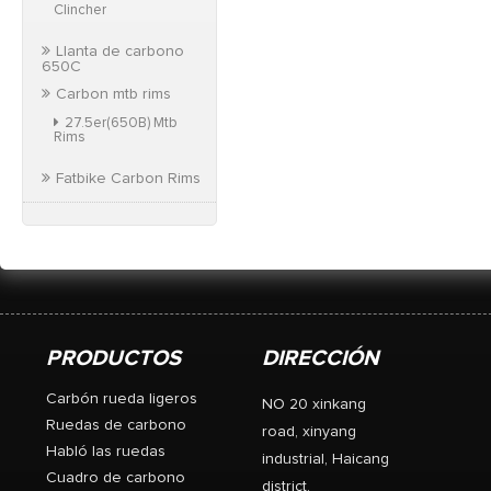
Clincher
Llanta de carbono
650C
Carbon mtb rims
27.5er(650B) Mtb
Rims
Fatbike Carbon Rims
PRODUCTOS
DIRECCIÓN
Carbón rueda ligeros
NO 20 xinkang
Ruedas de carbono
road, xinyang
Habló las ruedas
industrial, Haicang
Cuadro de carbono
district,