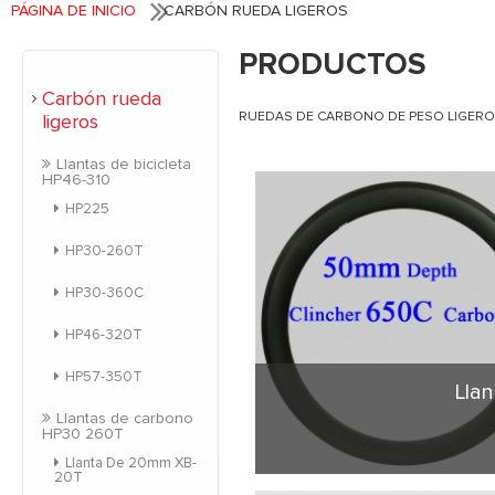
PÁGINA DE INICIO
CARBÓN RUEDA LIGEROS
PRODUCTOS
Carbón rueda
RUEDAS DE CARBONO DE PESO LIGERO
ligeros
Llantas de bicicleta
HP46-310
HP225
HP30-260T
HP30-360C
HP46-320T
HP57-350T
Lla
Llantas de carbono
HP30 260T
Llanta De 20mm XB-
20T
Cubierta 50mm l