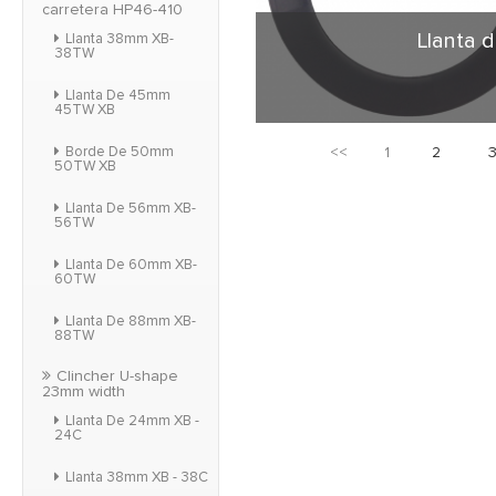
carretera HP46-410
Llanta 
Llanta 38mm XB-
38TW
Llanta De 45mm
45TW XB
Forma clásica en for
<<
1
2
Borde De 50mm
más amplia del borde 
50TW XB
frenado, tracción si
para el jinete. Anch
Llanta De 56mm XB-
56TW
Llanta De 60mm XB-
60TW
Llanta De 88mm XB-
88TW
Clincher U-shape
23mm width
Llanta De 24mm XB -
24C
Llanta 38mm XB - 38C