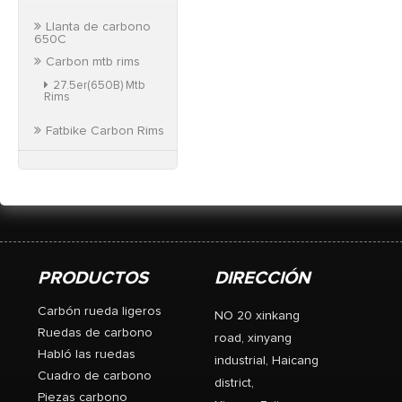
Llanta de carbono
650C
Carbon mtb rims
27.5er(650B) Mtb
Rims
Fatbike Carbon Rims
PRODUCTOS
DIRECCIÓN
Carbón rueda ligeros
NO 20 xinkang
Ruedas de carbono
road, xinyang
Habló las ruedas
industrial, Haicang
Cuadro de carbono
district,
Piezas carbono