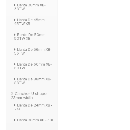
Llanta 38mm XB-
38TW
Llanta De 45mm
45TW XB
Borde De 50mm
50TW XB
Llanta De 56mm XB-
56TW
Llanta De 60mm XB-
60TW
Llanta De 88mm XB-
88TW
Clincher U-shape
23mm width
Llanta De 24mm XB -
24C
Llanta 38mm XB - 38C