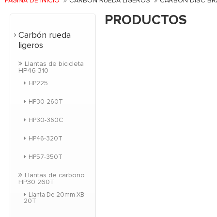
PÁGINA DE INICIO
CARBÓN RUEDA LIGEROS
CARBON DISC BR
PRODUCTOS
Carbón rueda
ligeros
Llantas de bicicleta
HP46-310
HP225
HP30-260T
HP30-360C
HP46-320T
HP57-350T
Llantas de carbono
HP30 260T
Llanta De 20mm XB-
20T