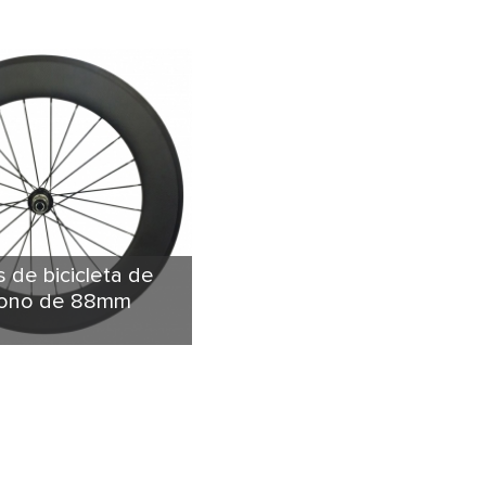
 de bicicleta de
bono de 88mm
sica en forma de U da
perfil aerodinámico
 Además, la versión más
 borde tiene una mayor
teral. Podría garantizar
 mejor frenado, tracción