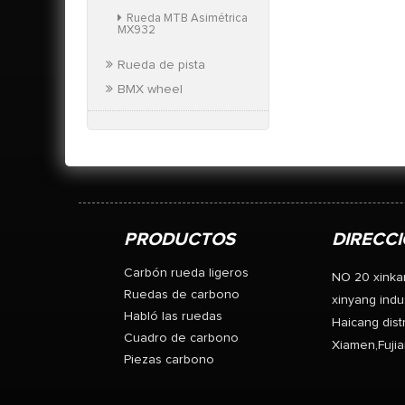
Rueda MTB Asimétrica
MX932
Rueda de pista
BMX wheel
PRODUCTOS
DIRECC
Carbón rueda ligeros
NO 20 xinka
Ruedas de carbono
xinyang indus
Habló las ruedas
Haicang distr
Cuadro de carbono
Xiamen,Fujia
Piezas carbono