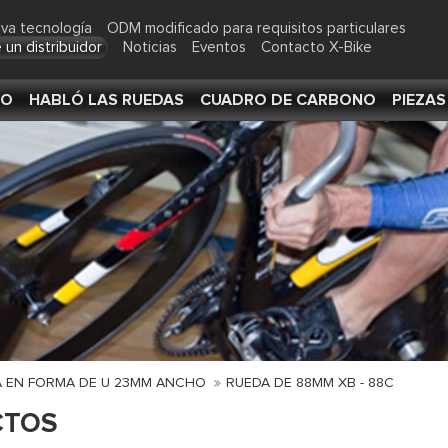
va tecnología
ODM modificado para requisitos particulares
 un distribuidor
Noticias
Eventos
Contacto X-Bike
NO
HABLÓ LAS RUEDAS
CUADRO DE CARBONO
PIEZA
A EN FORMA DE U 23MM ANCHO
RUEDA DE 88MM XB - 88C
CTOS