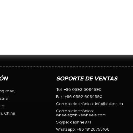
IÓN
SOPORTE DE VENTAS
Tel: +86-0592-6084590
ng road,
Fax: +86-0592-6084590
trial,
Correo electrónico:
info@xbikes.cn
ict,
Correo electrónico:
n, China
wheels@xbikewheels.com
Skype:
daphne871
Whatsapp: +86 18120755106