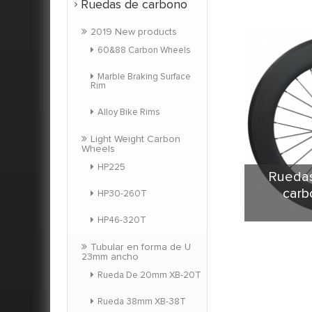
Ruedas de carbono
2019 New products
60&88 Carbon Wheels
Marble Braking Surface
Rim
Alloy Bike Rims
Light Weight Carbon
Wheels
HP225
Ruedas
car
HP30-260T
HP46-320T
Forma clá
mejor 
Tubular en forma de U
23mm ancho
integral.
Rueda De 20mm XB-20T
amplia del
rigidez la
Rueda 38mm XB-38T
el control