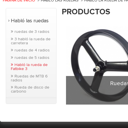
PÁGINA DE INICIO
HABLÓ LAS RUEDAS
HABLÓ LA RUEDA DE FA
PRODUCTOS
Habló las ruedas
ruedas de 3 radios
3 habló la rueda de
carretera
ruedas de 4 radios
ruedas de 5 radios
Habló la rueda de
Fatbike 3
Ruedas de MTB 6
radios
Ruedas
Rueda de disco de
carbono
3 ruedas de radios
hacen popular durabil
fibra de carbono Tor
tubeless es compatib