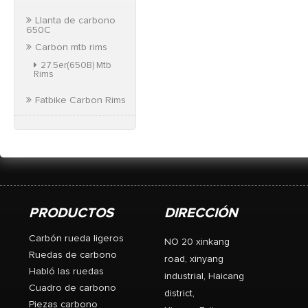
Llanta de carbono
650C
Carbon mtb rims
27.5er(650B) Mtb
Rims
Fatbike Carbon Rims
PRODUCTOS
DIRECCIÓN
Carbón rueda ligeros
NO 20 xinkang
Ruedas de carbono
road, xinyang
Habló las ruedas
industrial, Haicang
Cuadro de carbono
district,
Piezas carbono