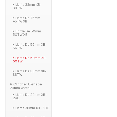
Llanta 38mm XB-
38TW
Llanta De 45mm
45TW XB
Borde De 50mm
50TW XB
Llanta De 56mm XB-
56TW
Llanta De 60mm XB-
60TW
Llanta De 88mm XB-
88TW
Clincher U-shape
23mm width
Llanta De 24mm XB -
24C
Llanta 38mm XB - 38C